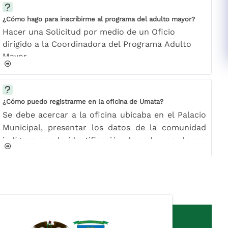
¿Cómo hago para inscribirme al programa del adulto mayor?
​Hacer una Solicitud por medio de un Oficio
dirigido a la Coordinadora del Programa Adulto
Mayor
Anexar Copia de Cedula de Ciudadanía Ampliada
Anexar Copia del Recibo de Luz
Anexar Copia del SISBÉN Individual​
¿Cómo puedo registrarme en la oficina de Umata?
​Se debe acercar a la oficina ubicaba en el Palacio
Municipal, presentar los datos de la comunidad
indígena con la identificación de cada uno de sus
integrantes, para ser registrados en la base de
datos de beneficiarios potenciales del Umata.