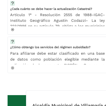
¿Cada cuánto se debe hacer la actualización Catastral?
​Artículo 1° - Resolución 2555 de 1988-IGAC-
Instituto Geográfico Agustín Codazzi- La ley
223/1995 en su artículo 79, obliga a los municipios
de Colombia a realizar la Actualización Catastral
dentro de periodos máximos de cinco (5) años.
¿Cómo obtengo los servicios del régimen subsidiado?
​Para afiliarse debe estar clasificado en una base
de datos como población elegible mediante la
aplicación de la encuesta SISBÉN . Que es un
sistema de identificación de potenciales
beneficiarios de programas sociales, en nuestro
caso de salud. Posteriormente usted elige la
EPS en la que desea estar afiliado, Aporta
fotocopia del documento de identidad y el
certificado del SISBÉN del municipio donde resida.
Alcaldía Municipal de Villamaría 